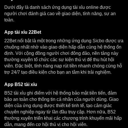
Dưới đây là danh sách ứng dụng tài xỉu online được
người chơi đánh giá cao về giao diện, tính năng, sự an
toàn.
App tài xỉu 22Bet
22Bet nổi bật là một trong những ứng dụng Sicbo được ưa
chuộng nhất nhờ vào giao diện hấp dẫn cùng hệ thống ổn
định. Với cộng đồng người chơi đông đảo, nền tảng này
thường xuyên tổ chức các sự kiện thú vị để thu hút hội
viên. Đặc biệt, tính năng nạp rút tiền nhanh chóng cùng hỗ
trợ 24/7 tạo điều kiện cho bạn an tâm khi trải nghiệm.
App B52 tài xỉu
B52 tài xỉu ghi điểm với hệ thống bảo mật tiên tiến, đảm
bảo an toàn cho thông tin cá nhân của người dùng. Giao
diện của ứng dụng được thiết kế tinh tế, tạo cảm giác
chuyên nghiệp ngay từ lần đầu truy cập. Hơn nữa, B52
thường xuyên triển khai các chương trình khuyến mãi hấp
dẫn, mang đến cơ hội thú vị cho hội viên.