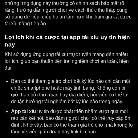
những ứng dụng này thường có chính sách bảo mật rõ
ràng, hướng dẫn người chơi về cách thức thu thập cùng
sử dụng dữ liệu, giúp họ an tâm hơn khi tham gia cá cược
tài xỉu bằng tiền ảo.
Lợi ích khi cá cược tại app tài xỉu uy tín hiện
nay
Khi sử dụng ứng dụng tài xỉu trực tuyến mang đến nhiều
lợi ích, giúp bạn thuận tiện trải nghiệm chơi an toàn, hiện
đại.
Bạn có thể tham gia trò chơi bất kỳ lúc nào chỉ cần một
chiếc smartphone hoặc máy tính bảng. Không còn bị
giới hạn bởi thời gian hay địa điểm, hội viên có thể tự
do tận hưởng trải nghiệm bất kỳ lúc nào trong ngày.
App tài xỉu
uy tín được phát triển nhằm vượt qua mọi
rào cản kết nối, bảo đảm người chơi có thể truy cập ổn
định. Nhờ vậy, bạn có thể tham gia trò chơi mà không lo
lắng về việc gián đoạn hay link bị chặn.