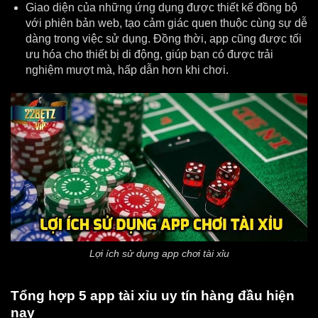
Giao diện của những ứng dụng được thiết kế đồng bộ
với phiên bản web, tạo cảm giác quen thuộc cùng sự dễ
dàng trong việc sử dụng. Đồng thời, app cũng được tối
ưu hóa cho thiết bị di động, giúp bạn có được trải
nghiệm mượt mà, hấp dẫn hơn khi chơi.
Lợi ích sử dụng app chơi tài xỉu
Tổng hợp 5 app tài xỉu uy tín hàng đầu hiện
nay