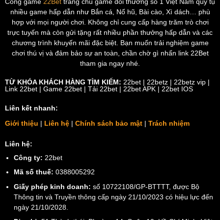
Cổng game
22Bet
trang chủ game đổi thưởng số 1 Việt Nam quy tụ
nhiều game hấp dẫn như Bắn cá, Nổ hũ, Bài cào, Xì dách… phù
hợp với mọi người chơi. Không chỉ cung cấp hàng trăm trò chơi
trực tuyến mà còn gửi tặng rất nhiều phần thưởng hấp dẫn và các
chương trình khuyến mãi đặc biệt. Bạn muốn trải nghiệm game
chơi thú vị và đảm bảo sự an toàn, chần chờ gì nhấn link 22Bet
tham gia ngay nhé.
TỪ KHÓA KHÁCH HÀNG TÌM KIẾM:
22bet | 22betz | 22betz vip |
Link 22bet | Game 22bet | Tải 22bet | 22bet APK | 22bet IOS
Liên kết nhanh:
Giới thiệu
|
Liên hệ
|
Chính sách bảo mật
|
Trách nhiệm
Liên hệ:
Công ty:
22bet
Mã số thuế:
0388005292
Giấy phép kinh doanh:
số 10722108/GP-BTTTT, được Bộ
Thông tin và Truyền thông cấp ngày 21/10/2023 có hiệu lực đến
ngày 21/10/2028.