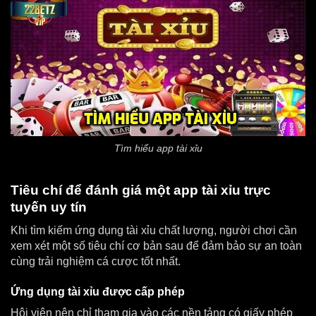
Tìm hiểu app tài xỉu
Tiêu chí để đánh giá một app tài xỉu trực
tuyến uy tín
Khi tìm kiếm ứng dụng tài xỉu chất lượng, người chơi cần
xem xét một số tiêu chí cơ bản sau để đảm bảo sự an toàn
cùng trải nghiệm cá cược tốt nhất.
Ứng dụng tài xỉu được cấp phép
Hội viên nên chỉ tham gia vào các nền tảng có giấy phép