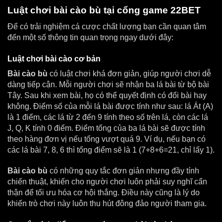
Luật chơi bài cào bù tại cổng game 22BET
Để có trải nghiệm cá cược chất lượng bạn cần quan tâm
đến một số thông tin quan trọng ngay dưới đây:
Luật chơi bài cào cơ bản
Bài cào bù
có luật chơi khá đơn giản, giúp người chơi dễ
dàng tiếp cận. Mỗi người chơi sẽ nhận ba lá bài từ bộ bài
Tây. Sau khi xem bài, họ có thể quyết định có đổi bài hay
không. Điểm số của mỗi lá bài được tính như sau: lá Át (A)
là 1 điểm, các lá từ 2 đến 9 tính theo số trên lá, còn các lá
J, Q, K tính 0 điểm. Điểm tổng của ba lá bài sẽ được tính
theo hàng đơn vị nếu tổng vượt quá 9. Ví dụ, nếu bạn có
các lá bài 7, 8, 6 thì tổng điểm sẽ là 1 (7+8+6=21, chỉ lấy 1).
Bài cào bù
có những quy tắc đơn giản nhưng đầy tính
chiến thuật, khiến cho người chơi luôn phải suy nghĩ cẩn
thận để tối ưu hóa cơ hội thắng. Điều này cũng là lý do
khiến trò chơi này luôn thu hút đông đảo người tham gia.