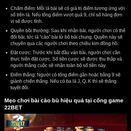
Chấm điểm: Mỗi lá bài sẽ có giá trị điểm tương ứng với
số trên lá. Nếu tổng điểm vượt quá 9, chỉ số hàng đơn
vị sẽ được tính.
Quyền bồi thường: Sau khi nhận bài, người chơi có thể
đổi bài, tức là “cào” bài từ bộ bài chung. Quyền này sẽ
chuyển qua các người chơi theo chiều kim đồng hồ.
Đặt cược: Trước khi bắt đầu ván bài, người chơi cần
thực hiện đặt cược. Số tiền cược sẽ được thu thập và
người thắng cuộc sẽ nhận toàn bộ số tiền này.
Điểm thắng: Người có tổng điểm gần hoặc bằng 9 sẽ
giành chiến thắng. Nếu có ba lá J, Q, K thì sẽ thắng
tuyệt đối.
Mẹo chơi bài cào bù hiệu quả tại cổng game
22BET