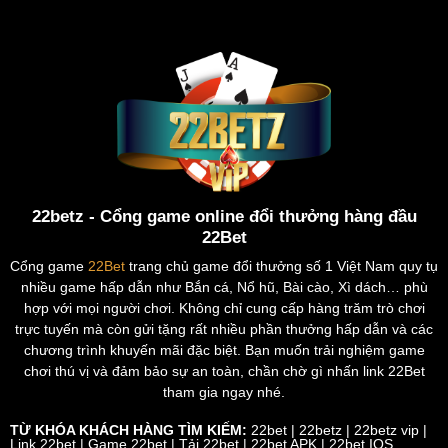
22betz - Cổng game online đổi thưởng hàng đầu
22Bet
Cổng game
22Bet
trang chủ game đổi thưởng số 1 Việt Nam quy tụ
nhiều game hấp dẫn như Bắn cá, Nổ hũ, Bài cào, Xì dách… phù
hợp với mọi người chơi. Không chỉ cung cấp hàng trăm trò chơi
trực tuyến mà còn gửi tặng rất nhiều phần thưởng hấp dẫn và các
chương trình khuyến mãi đặc biệt. Bạn muốn trải nghiệm game
chơi thú vị và đảm bảo sự an toàn, chần chờ gì nhấn link 22Bet
tham gia ngay nhé.
TỪ KHÓA KHÁCH HÀNG TÌM KIẾM:
22bet | 22betz | 22betz vip |
Link 22bet | Game 22bet | Tải 22bet | 22bet APK | 22bet IOS