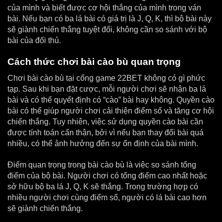
của mình và biết được cơ hội thắng của mình trong ván
bài. Nếu bạn có ba lá bài có giá trị là J, Q, K, thì bộ bài này
sẽ giành chiến thắng tuyệt đối, không cần so sánh với bộ
bài của đối thủ.
Cách thức chơi bài cào bù quan trọng
Chơi bài cào bù tại cổng game 22BET không có gì phức
tạp. Sau khi bạn đặt cược, mỗi người chơi sẽ nhận ba lá
bài và có thể quyết định có “cào” bài hay không. Quyền cào
bài có thể giúp người chơi cải thiện điểm số và tăng cơ hội
chiến thắng. Tuy nhiên, việc sử dụng quyền cào bài cần
được tính toán cẩn thận, bởi vì nếu bạn thay đổi bài quá
nhiều, có thể ảnh hưởng đến sự ổn định của bài mình.
Điểm quan trọng trong bài cào bù là việc so sánh tổng
điểm của bộ bài. Người chơi có tổng điểm cao nhất hoặc
sở hữu bộ ba lá J, Q, K sẽ thắng. Trong trường hợp có
nhiều người chơi cùng điểm số, người có lá bài cao hơn
sẽ giành chiến thắng.