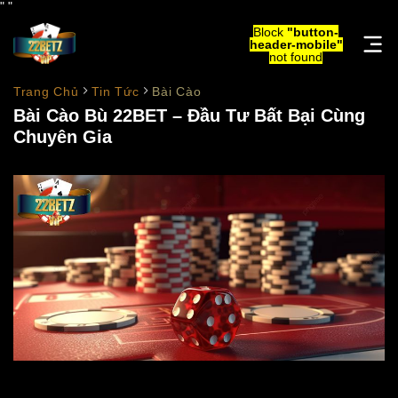
Chuyển
"
"
đến
nội
Block
"button-
dung
header-mobile"
not found
Trang Chủ
Tin Tức
Bài Cào
Bài Cào Bù 22BET – Đầu Tư Bất Bại Cùng
Chuyên Gia