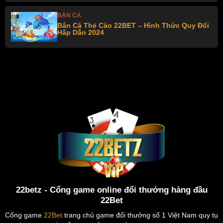
BẮN CÁ
Bắn Cá Thẻ Cào 22BET – Hình Thức Quy Đổi
Hấp Dẫn 2024
22betz - Cổng game online đổi thưởng hàng đầu
22Bet
Cổng game
22Bet
trang chủ game đổi thưởng số 1 Việt Nam quy tụ