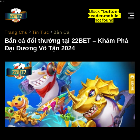
Chuyển
"
"
đến
nội
Block
"button-
dung
header-mobile"
not found
Trang Chủ
Tin Tức
Bắn Cá
Bắn cá đổi thưởng tại 22BET – Khám Phá
Đại Dương Vô Tận 2024