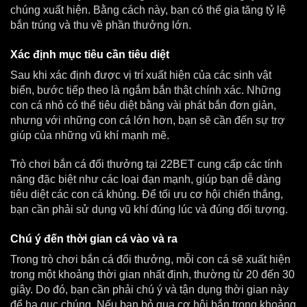
chúng xuất hiện. Bằng cách này, bạn có thể gia tăng tỷ lệ
bắn trúng và thu về phần thưởng lớn.
Xác định mục tiêu cần tiêu diệt
Sau khi xác định được vị trí xuất hiện của các sinh vật
biển, bước tiếp theo là ngắm bắn thật chính xác. Những
con cá nhỏ có thể tiêu diệt bằng vài phát bắn đơn giản,
nhưng với những con cá lớn hơn, bạn sẽ cần đến sự trợ
giúp của những vũ khí mạnh mẽ.
Trò chơi bắn cá đổi thưởng tại 22BET cung cấp các tính
năng đặc biệt như các loại đạn mạnh, giúp bạn dễ dàng
tiêu diệt các con cá khủng. Để tối ưu cơ hội chiến thắng,
bạn cần phải sử dụng vũ khí đúng lúc và đúng đối tượng.
Chú ý đến thời gian cá vào và ra
Trong trò chơi bắn cá đổi thưởng, mỗi con cá sẽ xuất hiện
trong một khoảng thời gian nhất định, thường từ 20 đến 30
giây. Do đó, bạn cần phải chú ý và tận dụng thời gian này
để hạ gục chúng. Nếu bạn bỏ qua cơ hội bắn trong khoảng