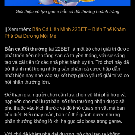
Giới thiệu về tựa game bắn cá đổi thưởng hoành tráng
|| Xem thêm:
Bắn Cá Liên Minh 22BET – Biến Thể Khám
Phá Đại Dương Mới Mẻ
Bắn cá đổi thưởng
tại 22BET là một trò chơi giải trí được
phát triển trên nền tảng săn cá truyền thống, với sự sáng
tạo và cải tiến từ các nhà phát hành uy tín. Trò chơi này đã
trở thành một trong những sản phẩm cá cược hấp dẫn
nhất hiện nay nhờ vào sự kết hợp giữa yếu tố giải trí và cơ
hội nhận thưởng lớn.
Để tham gia, người chơi cần lựa chọn vũ khí phù hợp và
nạp vốn cho mỗi lượt bắn, số tiền thưởng nhận được sẽ
phụ thuộc vào kích thước và độ khó của sinh vật mà bạn
tiêu diệt. Nếu may mắn, bạn có thể giành được những
phần thưởng khổng lồ khi hạ gục các boss trong game.
Với chủ đề khám phá đại dương, trò chơi tạo ra không