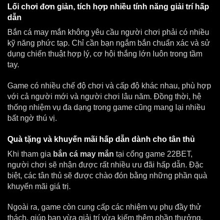
Lối chơi đơn giản, tích hợp nhiều tính năng giải trí hấp
dẫn
Bắn cá may mắn không yêu cầu người chơi phải có nhiều
kỹ năng phức tạp. Chỉ cần bạn ngắm bắn chuẩn xác và sử
dụng chiến thuật hợp lý, cơ hội thắng lớn luôn trong tầm
tay.
Game có nhiều chế độ chơi và cấp độ khác nhau, phù hợp
với cả người mới và người chơi lâu năm. Đồng thời, hệ
thống nhiệm vụ đa dạng trong game cũng mang lại nhiều
bất ngờ thú vị.
Quà tặng và khuyến mãi hấp dẫn dành cho tân thủ
Khi tham gia
bắn cá may mắn
tại cổng game 22BET,
người chơi sẽ nhận được rất nhiều ưu đãi hấp dẫn. Đặc
biệt, các tân thủ sẽ được chào đón bằng những phần quà
khuyến mãi giá trị.
Ngoài ra, game còn cung cấp các nhiệm vụ phụ đầy thử
thách, giúp bạn vừa giải trí vừa kiếm thêm phần thưởng.