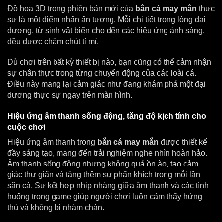
Đồ họa 3D trong phiên bản mới của
bắn cá may mắn
thực
sự là một điểm nhấn ấn tượng. Mỗi chi tiết trong lòng đại
dương, từ sinh vật biển cho đến các hiệu ứng ánh sáng,
đều được chăm chút tỉ mỉ.
Dù chơi trên bất kỳ thiết bị nào, bạn cũng có thể cảm nhận
sự chân thực trong từng chuyển động của các loài cá.
Điều này mang lại cảm giác như đang khám phá một đại
dương thực sự ngay trên màn hình.
Hiệu ứng âm thanh sống động, tăng độ kịch tính cho
cuộc chơi
Hiệu ứng âm thanh trong
bắn cá may mắn
được thiết kế
đầy sáng tạo, mang đến trải nghiệm nghe nhìn hoàn hảo.
Âm thanh sống động nhưng không quá ồn ào, tạo cảm
giác thư giãn và tăng thêm sự phấn khích trong mỗi lần
săn cá. Sự kết hợp nhịp nhàng giữa âm thanh và các tình
huống trong game giúp người chơi luôn cảm thấy hứng
thú và không bị nhàm chán.