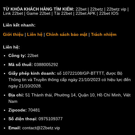
TỪ KHÓA KHÁCH HÀNG TÌM KIẾM:
22bet | 22betz | 22betz vip |
Link 22bet | Game 22bet | Tải 22bet | 22bet APK | 22bet IOS
Liên kết nhanh:
Giới thiệu
|
Liên hệ
|
Chính sách bảo mật
|
Trách nhiệm
Liên hệ:
Công ty:
22bet
Mã số thuế:
0388005292
Giấy phép kinh doanh:
số 10722108/GP-BTTTT, được Bộ
Thông tin và Truyền thông cấp ngày 21/10/2023 có hiệu lực đến
ngày 21/10/2028.
Địa chỉ:
51 Thành thái
, Phường 14, Quận 10, Hồ Chí Minh, Việt
Nam
Zipcode:
70481
Số điện thoại:
0975109377
Email:
contact@22betz.vip