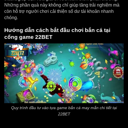
Những phần quà này không chỉ giúp tăng trải nghiệm mà
còn hỗ trợ người chơi cải thiện số dư tài khoản nhanh
chóng.
Hướng dẫn cách bắt đầu chơi bắn cá tại
cổng game 22BET
Quy trình đầu tư vào tựa game bắn cá may mắn chi tiết tại
22BET