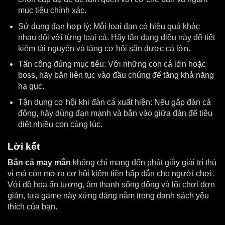
mục tiêu chính xác.
Sử dụng đạn hợp lý: Mỗi loại đạn có hiệu quả khác
nhau đối với từng loại cá. Hãy tận dụng điều này để tiết
kiệm tài nguyên và tăng cơ hội săn được cá lớn.
Tấn công đúng mục tiêu: Với những con cá lớn hoặc
boss, hãy bắn liên tục vào đầu chúng để tăng khả năng
hạ gục.
Tận dụng cơ hội khi đàn cá xuất hiện: Nếu gặp đàn cá
đông, hãy dùng đạn mạnh và bắn vào giữa đàn để tiêu
diệt nhiều con cùng lúc.
Lời kết
Bắn cá may mắn
không chỉ mang đến phút giây giải trí thú
vị mà còn mở ra cơ hội kiếm tiền hấp dẫn cho người chơi.
Với đồ họa ấn tượng, âm thanh sống động và lối chơi đơn
giản, tựa game này xứng đáng nằm trong danh sách yêu
thích của bạn.