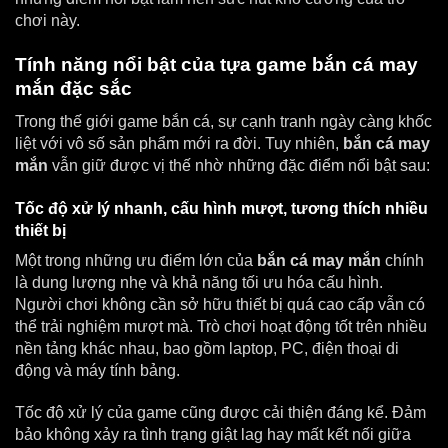
chơi này.
Tính năng nổi bật của tựa game bắn cá may
mắn đặc sắc
Trong thế giới game bắn cá, sự cạnh tranh ngày càng khốc
liệt với vô số sản phẩm mới ra đời. Tuy nhiên,
bắn cá may
mắn
vẫn giữ được vị thế nhờ những đặc điểm nổi bật sau:
Tốc độ xử lý nhanh, cấu hình mượt, tương thích nhiều
thiết bị
Một trong những ưu điểm lớn của
bắn cá may mắn
chính
là dung lượng nhẹ và khả năng tối ưu hóa cấu hình.
Người chơi không cần sở hữu thiết bị quá cao cấp vẫn có
thể trải nghiệm mượt mà. Trò chơi hoạt động tốt trên nhiều
nền tảng khác nhau, bao gồm laptop, PC, điện thoại di
động và máy tính bảng.
Tốc độ xử lý của game cũng được cải thiện đáng kể. Đảm
bảo không xảy ra tình trạng giật lag hay mất kết nối giữa