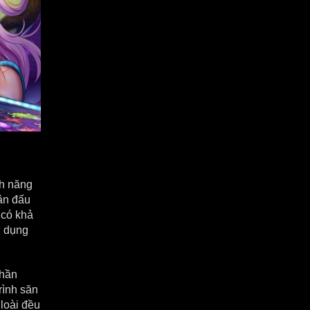
nh năng
ận đấu
 có khả
ử dụng
phần
rình săn
 loài đều