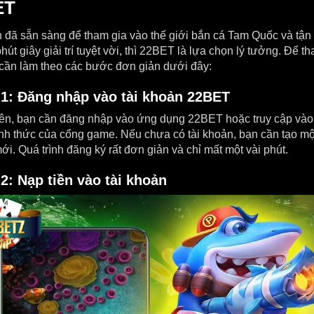
ET
 đã sẵn sàng để tham gia vào thế giới bắn cá Tam Quốc và tậ
út giây giải trí tuyệt vời, thì 22BET là lựa chọn lý tưởng. Để th
 cần làm theo các bước đơn giản dưới đây:
1: Đăng nhập vào tài khoản 22BET
iên, bạn cần đăng nhập vào ứng dụng 22BET hoặc truy cập vào
nh thức của cổng game. Nếu chưa có tài khoản, bạn cần tạo một
i. Quá trình đăng ký rất đơn giản và chỉ mất một vài phút.
2: Nạp tiền vào tài khoản