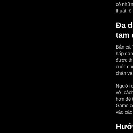
có nhữn
thuật rõ
Đa d
tam 
Bắn cá 
hấp dẫn
được th
cuộc ch
chán và 
Người c
với cách
hơn để 
Game cò
vào các 
Hướn