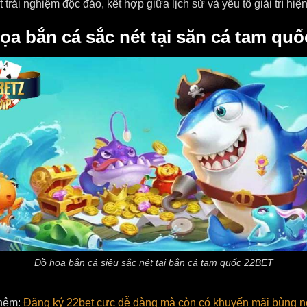
 trải nghiệm độc đáo, kết hợp giữa lịch sử và yếu tố giải trí hiện
ọa bắn cá sắc nét tại săn cá tam quố
Đồ họa bắn cá siêu sắc nét tại bắn cá tam quốc 22BET
thêm:
Đăng ký 22bet cực dễ dàng mà còn có khuyến mãi bùng nổ