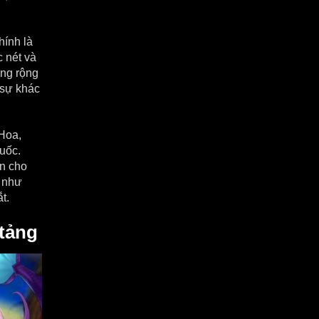
hính là
c nét và
ơng rộng
 sự khác
Hoa,
uốc.
n cho
i như
t.
 tảng