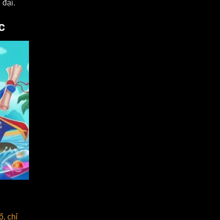
 đại.
c
, chỉ