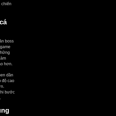
 chiến
 cá
ăn boss
g game
 những
hàm
ao hơn.
uen dần
p độ cao
ớn.
khi bước
.
ùng