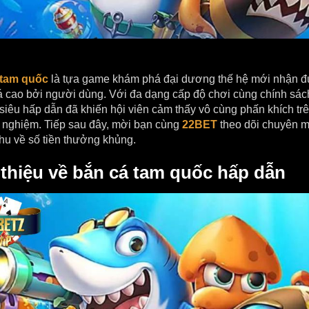
 tam quốc
là tựa game khám phá đại dương thế hệ mới nhận 
á cao bởi người dùng. Với đa dạng cấp độ chơi cùng chính sách
siêu hấp dẫn đã khiến hội viên cảm thấy vô cùng phấn khích tr
ải nghiệm. Tiếp sau đây, mời bạn cùng
22BET
theo dõi chuyên 
hu về số tiền thưởng khủng.
 thiệu về bắn cá tam quốc hấp dẫn