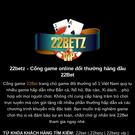
22betz - Cổng game online đổi thưởng hàng đầu
22Bet
Cổng game
22Bet
trang chủ game đổi thưởng số 1 Việt Nam quy tụ
nhiều game hấp dẫn như Bắn cá, Nổ hũ, Bài cào, Xì dách… phù
hợp với mọi người chơi. Không chỉ cung cấp hàng trăm trò chơi
trực tuyến mà còn gửi tặng rất nhiều phần thưởng hấp dẫn và các
chương trình khuyến mãi đặc biệt. Bạn muốn trải nghiệm game
chơi thú vị và đảm bảo sự an toàn, chần chờ gì nhấn link 22Bet
tham gia ngay nhé.
TỪ KHÓA KHÁCH HÀNG TÌM KIẾM:
22bet | 22betz | 22betz vip |