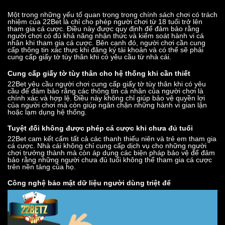
Một trong những yếu tố quan trọng trong chính sách chơi có trách
nhiệm của 22Bet là chỉ cho phép người chơi từ 18 tuổi trở lên
tham gia cá cược. Điều này được quy định để đảm bảo rằng
người chơi có đủ khả năng nhận thức và kiểm soát hành vi cá
nhân khi tham gia cá cược. Bên cạnh đó, người chơi cần cung
cấp thông tin xác thực khi đăng ký tài khoản và có thể sẽ phải
cung cấp giấy tờ tùy thân khi có yêu cầu từ nhà cái.
Cung cấp giấy tờ tùy thân cho hệ thống khi cần thiết
22Bet yêu cầu người chơi cung cấp giấy tờ tùy thân khi có yêu
cầu để đảm bảo rằng các thông tin cá nhân của người chơi là
chính xác và hợp lệ. Điều này không chỉ giúp bảo vệ quyền lợi
của người chơi mà còn giúp ngăn chặn những hành vi gian lận
hoặc lạm dụng hệ thống.
Tuyệt đối không được phép cá cược khi chưa đủ tuổi
22Bet cam kết cấm tất cả các thanh thiếu niên và trẻ em tham gia
cá cược. Nhà cái không chỉ cung cấp dịch vụ cho những người
chơi trưởng thành mà còn áp dụng các biện pháp bảo vệ để đảm
bảo rằng những người chưa đủ tuổi không thể tham gia cá cược
trên nền tảng của họ.
Công nghệ bảo mật dữ liệu người dùng triệt để