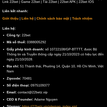
Link 22bet | Game 22bet | Tải 22bet | 22bet APK | 22bet IOS
Liên kết nhanh:
Giới thiệu
|
Liên hệ
|
Chính sách bảo mật
|
Trách nhiệm
Liên hệ:
Công ty:
22bet
Mã số thuế:
0388005292
Giấy phép kinh doanh:
số 10722108/GP-BTTTT, được Bộ
Thông tin và Truyền thông cấp ngày 21/10/2023 có hiệu lực đến
ngày 21/10/2028.
Địa chỉ:
51 Thành thái
, Phường 14, Quận 10, Hồ Chí Minh, Việt
Nam
Zipcode:
70481
Số điện thoại:
0975109377
Email:
contact@22betz.vip
CEO & Founder:
Adame Nguyen
Sitemap:
https://22betz.vip/sitemap_index.xml