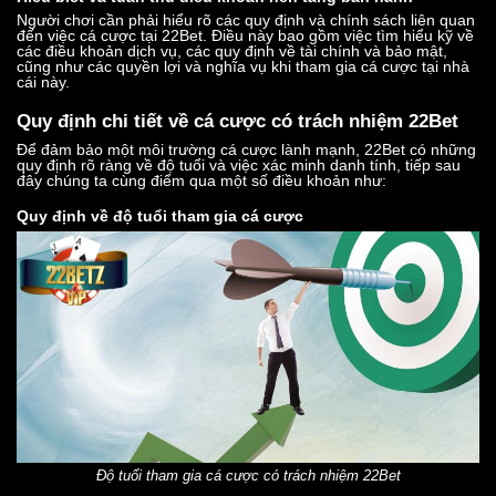
Người chơi cần phải hiểu rõ các quy định và chính sách liên quan
đến việc cá cược tại 22Bet. Điều này bao gồm việc tìm hiểu kỹ về
các điều khoản dịch vụ, các quy định về tài chính và bảo mật,
cũng như các quyền lợi và nghĩa vụ khi tham gia cá cược tại nhà
cái này.
Quy định chi tiết về cá cược có trách nhiệm 22Bet
Để đảm bảo một môi trường cá cược lành mạnh, 22Bet có những
quy định rõ ràng về độ tuổi và việc xác minh danh tính, tiếp sau
đây chúng ta cùng điểm qua một số điều khoản như:
Quy định về độ tuổi tham gia cá cược
Độ tuổi tham gia cá cược có trách nhiệm 22Bet