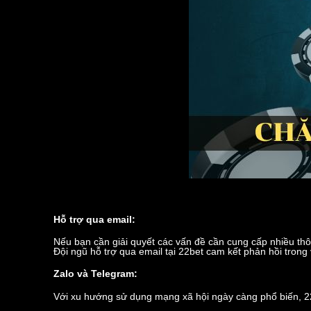
Hỗ trợ qua email:
Nếu bạn cần giải quyết các vấn đề cần cung cấp nhiều thông 
Đội ngũ hỗ trợ qua email tại 22bet cam kết phản hồi trong
Zalo và Telegram:
Với xu hướng sử dụng mạng xã hội ngày càng phổ biến, 22