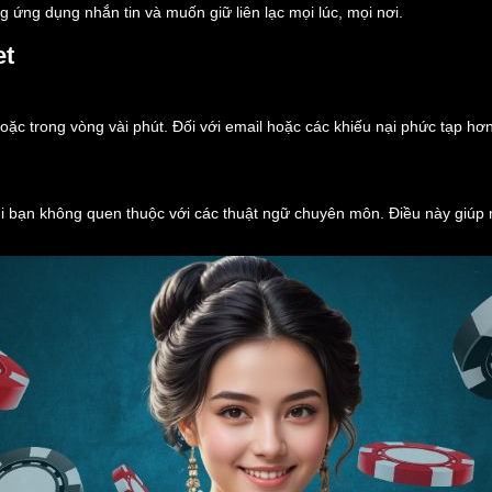
ứng dụng nhắn tin và muốn giữ liên lạc mọi lúc, mọi nơi.
et
oặc trong vòng vài phút. Đối với email hoặc các khiếu nại phức tạp hơn
i bạn không quen thuộc với các thuật ngữ chuyên môn. Điều này giúp ng