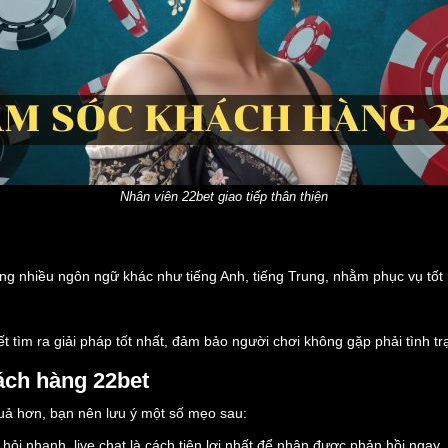
Nhân viên 22bet giao tiếp thân thiện
ằng nhiều ngôn ngữ khác như tiếng Anh, tiếng Trung, nhằm phục vụ tốt 
 tìm ra giải pháp tốt nhất, đảm bảo người chơi không gặp phải tình tr
ách hàng 22bet
uả hơn, bạn nên lưu ý một số mẹo sau:
hỏi nhanh, live chat là cách tiện lợi nhất để nhận được phản hồi ngay.