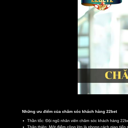
Những ưu điểm của chăm sóc khách hàng 22bet
Thần tốc: Đội ngũ nhân viên chăm sóc khách hàng 22bet
Thân thiện: Một điểm cộng lớn là phong cách giao tiếp 