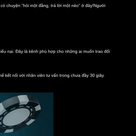
có chuyện “hỏi một đằng, trả lời một nẻo” ở đây!Người
iếu nại. Đây là kênh phù hợp cho những ai muốn trao đổi
hể kết nối với nhân viên tư vấn trong chưa đầy 30 giây.