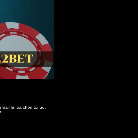
mail là lựa chọn tối ưu.
ể.
.