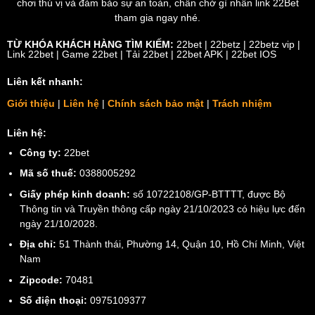
chơi thú vị và đảm bảo sự an toàn, chần chờ gì nhấn link 22Bet
tham gia ngay nhé.
TỪ KHÓA KHÁCH HÀNG TÌM KIẾM:
22bet | 22betz | 22betz vip |
Link 22bet | Game 22bet | Tải 22bet | 22bet APK | 22bet IOS
Liên kết nhanh:
Giới thiệu
|
Liên hệ
|
Chính sách bảo mật
|
Trách nhiệm
Liên hệ:
Công ty:
22bet
Mã số thuế:
0388005292
Giấy phép kinh doanh:
số 10722108/GP-BTTTT, được Bộ
Thông tin và Truyền thông cấp ngày 21/10/2023 có hiệu lực đến
ngày 21/10/2028.
Địa chỉ:
51 Thành thái
, Phường 14, Quận 10, Hồ Chí Minh, Việt
Nam
Zipcode:
70481
Số điện thoại:
0975109377