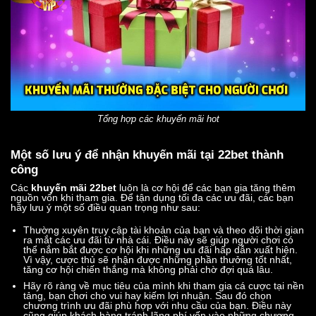
Tổng hợp các khuyến mãi hot
Một số lưu ý để nhận khuyến mãi tại 22bet thành
công
Các
khuyến mãi 22bet
luôn là cơ hội để các bạn gia tăng thêm
nguồn vốn khi tham gia. Để tận dụng tối đa các ưu đãi, các bạn
hãy lưu ý một số điều quan trọng như sau:
Thường xuyên truy cập tài khoản của bạn và theo dõi thời gian
ra mắt các ưu đãi từ nhà cái. Điều này sẽ giúp người chơi có
thể nắm bắt được cơ hội khi những ưu đãi hấp dẫn xuất hiện.
Vì vậy, cược thủ sẽ nhận được những phần thưởng tốt nhất,
tăng cơ hội chiến thắng mà không phải chờ đợi quá lâu.
Hãy rõ ràng về mục tiêu của mình khi tham gia cá cược tại nền
tảng, bạn chơi cho vui hay kiếm lợi nhuận. Sau đó chọn
chương trình ưu đãi phù hợp với nhu cầu của bạn. Điều này
cũng giúp khách hàng tránh lãng phí vốn vào những chương