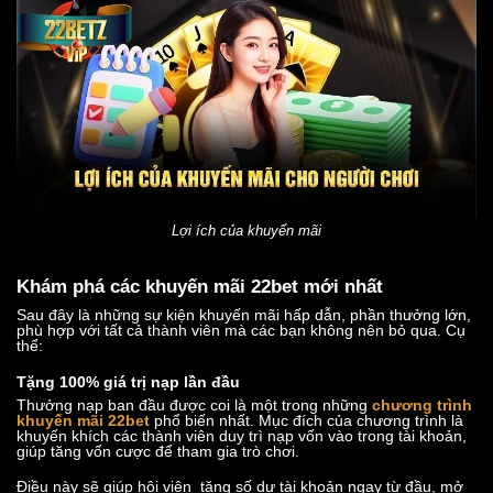
Lợi ích của khuyến mãi
Khám phá các khuyến mãi 22bet mới nhất
Sau đây là những sự kiện khuyến mãi hấp dẫn, phần thưởng lớn,
phù hợp với tất cả thành viên mà các bạn không nên bỏ qua. Cụ
thể:
Tặng 100% giá trị nạp lần đầu
Thưởng nạp ban đầu được coi là một trong những
chương trình
khuyến mãi 22bet
phổ biến nhất. Mục đích của chương trình là
khuyến khích các thành viên duy trì nạp vốn vào trong tài khoản,
giúp tăng vốn cược để tham gia trò chơi.
Điều này sẽ giúp hội viên tăng số dư tài khoản ngay từ đầu, mở