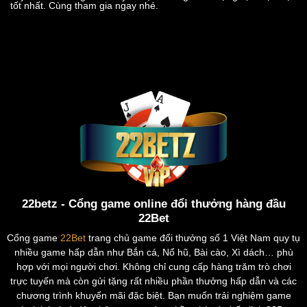
tốt nhất. Cùng tham gia ngay nhé.
22betz - Cổng game online đổi thưởng hàng đầu
22Bet
Cổng game
22Bet
trang chủ game đổi thưởng số 1 Việt Nam quy tụ
nhiều game hấp dẫn như Bắn cá, Nổ hũ, Bài cào, Xì dách… phù
hợp với mọi người chơi. Không chỉ cung cấp hàng trăm trò chơi
trực tuyến mà còn gửi tặng rất nhiều phần thưởng hấp dẫn và các
chương trình khuyến mãi đặc biệt. Bạn muốn trải nghiệm game