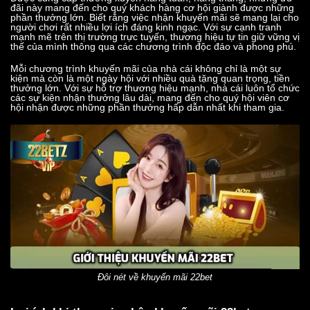
đãi này mang đến cho quý khách hàng cơ hội giành được những
phần thưởng lớn. Biết rằng việc nhận khuyến mãi sẽ mang lại cho
người chơi rất nhiều lợi ích đáng kinh ngạc. Với sự cạnh tranh
mạnh mẽ trên thị trường trực tuyến, thương hiệu tự tin giữ vững vị
thế của mình thông qua các chương trình độc đáo và phong phú.
Mỗi chương trình khuyến mãi của nhà cái không chỉ là một sự
kiện mà còn là một ngày hội với nhiều quà tặng quan trọng, tiền
thưởng lớn. Với sự hỗ trợ thương hiệu mạnh, nhà cái luôn tổ chức
các sự kiện nhận thưởng lâu dài, mang đến cho quý hội viên cơ
hội nhận được những phần thưởng hấp dẫn nhất khi tham gia.
Đôi nét về khuyến mãi 22bet