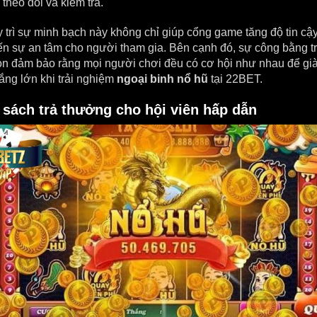
theo dõi và kiểm tra.
y trì sự minh bạch này không chỉ giúp cổng game tăng độ tin cậ
n sự an tâm cho người tham gia. Bên cạnh đó, sự công bằng t
òn đảm bảo rằng mọi người chơi đều có cơ hội như nhau để gi
ắng lớn khi trải nghiệm
ngoại binh nổ hũ
tại 22BET.
 sách trả thưởng cho hội viên hấp dẫn