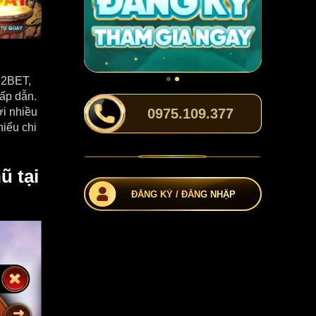
 22BET,
hấp dẫn.
ới nhiều
0975.109.377
hiểu chi
ũ tại
ĐĂNG KÝ / ĐĂNG NHẬP