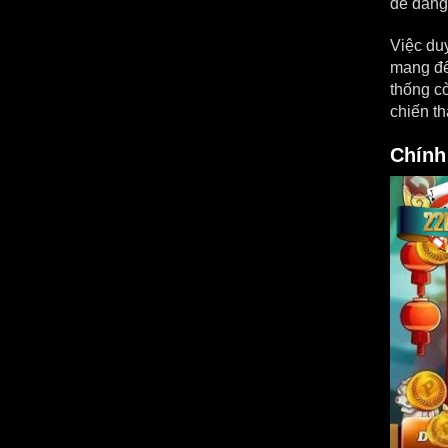
dễ dàng 
Việc du
mang đế
thống c
chiến th
Chính