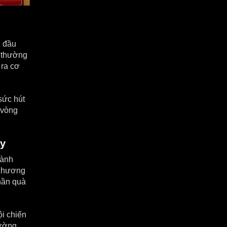
g đầu
 thường
 ra cơ
sức hút
 vòng
ầy
dành
 chương
phần quà
ội chiến
hường