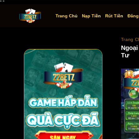
Chuyển
"
"
đến
nội
dung
Trang Chủ
Nạp Tiền
Rút Tiền
Đăng
Trang C
Ngoại
Tư