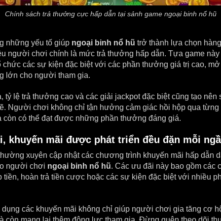
Chính sách trả thưởng cực hấp dẫn tại sảnh game ngoại binh nổ hũ
ng những yếu tố giúp
ngoại binh nổ hũ
trở thành lựa chọn hàn
ều người chơi chính là mức trả thưởng hấp dẫn. Tựa game này
 chức các sự kiện đặc biệt với các phần thưởng giá trị cao, mở
g lớn cho người tham gia.
, tỷ lệ trả thưởng cao và các giải jackpot đặc biệt cũng tạo nên 
. Người chơi không chỉ tận hưởng cảm giác hồi hộp qua từng
 còn có thể đạt được những phần thưởng đáng giá.
i, khuyến mãi được phát triển đều đặn mỗi ng
hường xuyên cập nhật các chương trình khuyến mãi hấp dẫn 
ho người chơi
ngoại binh nổ hũ
. Các ưu đãi này bao gồm các
p tiền, hoàn trả tiền cược hoặc các sự kiện đặc biệt với nhiều 
n dụng các khuyến mãi không chỉ giúp người chơi gia tăng cơ h
à còn mang lại thêm động lực tham gia. Đừng quên theo dõi t