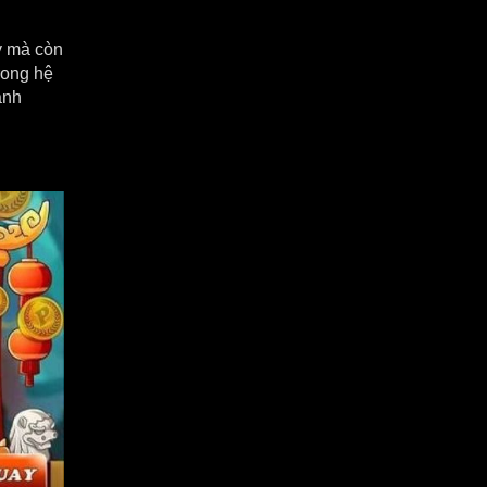
y mà còn
rong hệ
ành