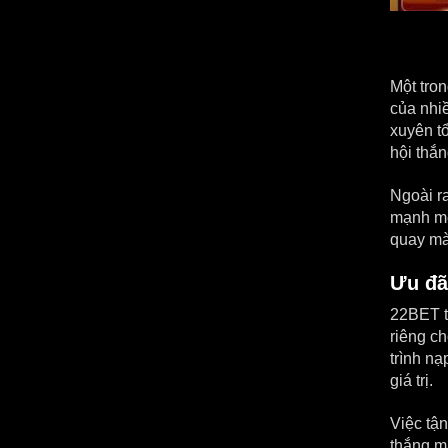
Một tro
của nhi
xuyên tổ
hội thắn
Ngoài ra
mạnh mẽ
quay mà
Ưu đã
22BET t
riêng c
trình nạ
giá trị.
Việc tậ
thắng m