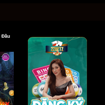
n Đầu