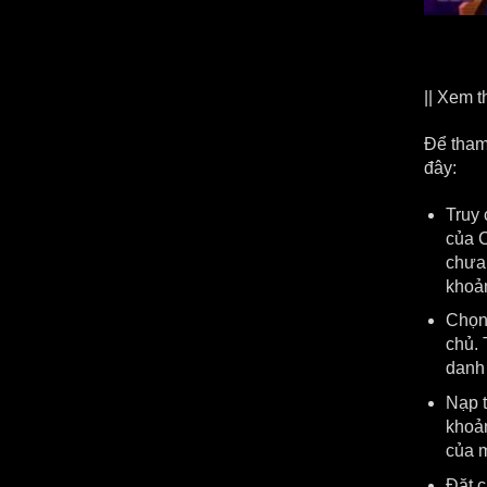
|| Xem 
Để tham
đây:
Truy 
của 
chưa 
khoả
Chọn 
chủ. 
danh 
Nạp t
khoản
của 
Đặt c