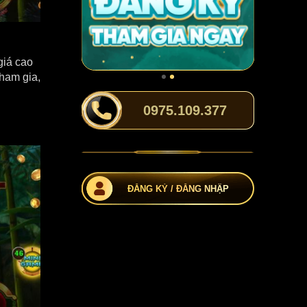
giá cao
tham gia,
0975.109.377
ĐĂNG KÝ / ĐĂNG NHẬP