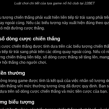
Luật chơi chi tiết của tựa game nổ hũ club tại 22BET
 tượng chiến thắng phải xuất hiện liên tiếp từ trái sang phải tr
ay ngoài cùng. Nếu các biểu tượng này xuất hiện đúng theo quy
có một đường cược thắng.
số dòng cược chiến thắng
 cược chiến thắng được tính dựa trên các biểu tượng chiến th
n tiếp từ trái sang phải trên các dòng quay ngoài cùng. Nếu có 
ng chiến thắng liên tiếp, số dòng cược thắng sẽ tăng lên, mang
ơ hội thắng cho người chơi.
tiền thưởng
ưởng trong game được tính là kết quả của việc nhân số lượng 
iến thắng với mức thưởng tương ứng đã được quy định. Bạn 
dựa trên số dòng cược chiến thắng và mức tiền cược của bạn.
ứng biểu tượng