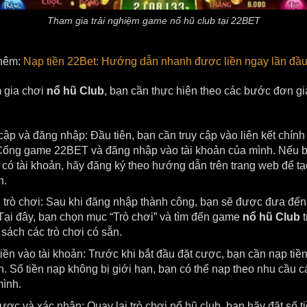
Tham gia trải nghiệm game nổ hũ club tại 22BET
thêm:
Nạp tiền 22Bet: Hướng dẫn nhanh được liền ngay lần đầu
 gia chơi
nổ hũ Club
, bạn cần thực hiện theo các bước đơn g
cập và đăng nhập: Đầu tiên, bạn cần truy cập vào liên kết chính
Cổng game 22BET và đăng nhập vào tài khoản của mình. Nếu 
có tài khoản, hãy đăng ký theo hướng dẫn trên trang web để tạo
n.
trò chơi: Sau khi đăng nhập thành công, bạn sẽ được đưa đến
Tại đây, bạn chọn mục “Trò chơi” và tìm đến game
nổ hũ Club
t
sách các trò chơi có sẵn.
iền vào tài khoản: Trước khi bắt đầu đặt cược, bạn cần nạp tiền
. Số tiền nạp không bị giới hạn, bạn có thể nạp theo nhu cầu 
mình.
ược và xác nhận: Quay lại trò chơi nổ hũ club, bạn hãy đặt số 