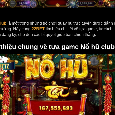
lub
là một trong những trò chơi quay hũ trực tuyến được đánh 
 trường. Hãy cùng
22BET
tìm hiểu chi tiết về tựa game, từ cách 
h đăng ký, cho đến các bí quyết giúp bạn chiến thắng.
 thiệu chung về tựa game Nổ hũ club