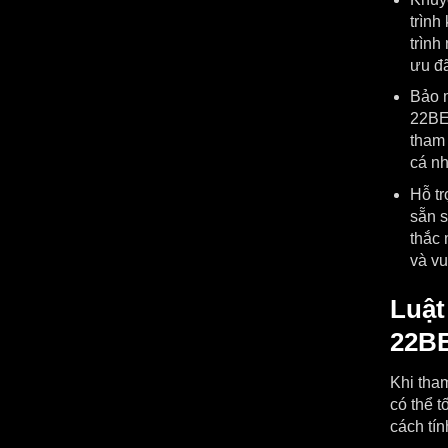
trình
trình
ưu đã
Bảo 
22BET
tham 
cá n
Hỗ t
sẵn s
thắc
và vu
Luật
22B
Khi tha
có thể t
cách tí