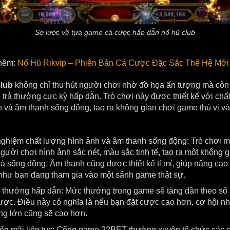
Sơ lược về tựa game cá cược hấp dẫn nổ hũ club
thêm:
Nổ Hũ Rikvip – Phiên Bản Cá Cược Đặc Sắc Thế Hệ Mới
club
không chỉ thu hút người chơi nhờ đồ họa ấn tượng mà còn
ệ trả thưởng cực kỳ hấp dẫn. Trò chơi này được thiết kế với chấ
h và âm thanh sống động, tạo ra không gian chơi game thú vị v
 nghiệm chất lượng hình ảnh và âm thanh sống động: Trò chơi 
gười chơi hình ảnh sắc nét, màu sắc tinh tế, tạo ra một không 
à sống động. Âm thanh cũng được thiết kế tỉ mỉ, giúp nâng ca
như bạn đang tham gia vào một sảnh game thật sự.
 thưởng hấp dẫn: Mức thưởng trong game sẽ tăng dần theo số 
ược. Điều này có nghĩa là nếu bạn đặt cược cao hơn, cơ hội n
ng lớn cũng sẽ cao hơn.
ến mãi liên tục: Cổng game 22BET thường xuyên tổ chức các