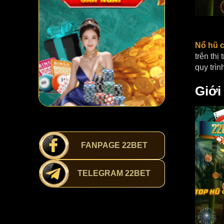
Nổ hũ c
trên thị
quy trìn
Giới
FANPAGE 22BET
TELEGRAM 22BET