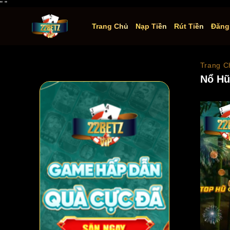
Chuyển
"
"
đến
nội
dung
Trang Chủ
Nạp Tiền
Rút Tiền
Đăng
Trang C
Nổ Hũ