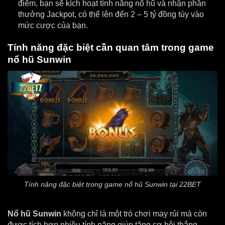
điểm, bạn sẽ kích hoạt tính năng nổ hũ và nhận phần
thưởng Jackpot, có thể lên đến 2 – 5 tỷ đồng tùy vào
mức cược của bạn.
Tính năng đặc biệt cần quan tâm trong game
nổ hũ Sunwin
Tính năng đặc biệt trong game nổ hũ Sunwin tại 22BET
Nổ hũ Sunwin
không chỉ là một trò chơi may rủi mà còn
được tích hợp nhiều tính năng giúp tăng cơ hội thắng