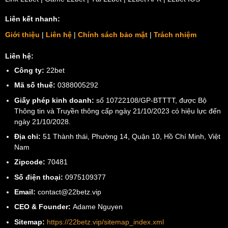
Liên kết nhanh:
Giới thiệu
|
Liên hệ
|
Chính sách bảo mật
|
Trách nhiệm
Liên hệ:
Công ty:
22bet
Mã số thuế:
0388005292
Giấy phép kinh doanh:
số 10722108/GP-BTTTT, được Bộ
Thông tin và Truyền thông cấp ngày 21/10/2023 có hiệu lực đến
ngày 21/10/2028.
Địa chỉ:
51 Thành thái
, Phường 14, Quận 10, Hồ Chí Minh, Việt
Nam
Zipcode:
70481
Số điện thoại:
0975109377
Email:
contact@22betz.vip
CEO & Founder:
Adame Nguyen
Sitemap:
https://22betz.vip/sitemap_index.xml