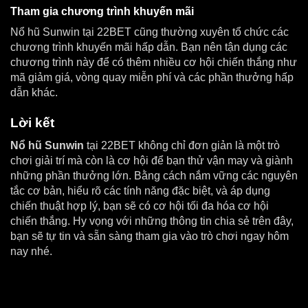
Tham gia chương trình khuyến mãi
Nổ hũ Sunwin tại 22BET cũng thường xuyên tổ chức các
chương trình khuyến mãi hấp dẫn. Bạn nên tận dụng các
chương trình này để có thêm nhiều cơ hội chiến thắng như
mã giảm giá, vòng quay miễn phí và các phần thưởng hấp
dẫn khác.
Lời kết
Nổ hũ Sunwin
tại 22BET không chỉ đơn giản là một trò
chơi giải trí mà còn là cơ hội để bạn thử vận may và giành
những phần thưởng lớn. Bằng cách nắm vững các nguyên
tắc cơ bản, hiểu rõ các tính năng đặc biệt, và áp dụng
chiến thuật hợp lý, bạn sẽ có cơ hội tối đa hóa cơ hội
chiến thắng. Hy vọng với những thông tin chia sẻ trên đây,
bạn sẽ tự tin và sẵn sàng tham gia vào trò chơi ngay hôm
nay nhé.