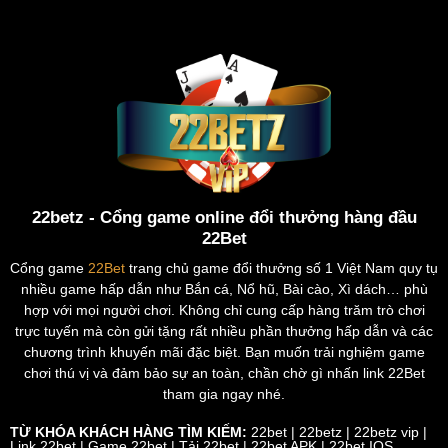
22betz - Cổng game online đổi thưởng hàng đầu
22Bet
Cổng game
22Bet
trang chủ game đổi thưởng số 1 Việt Nam quy tụ
nhiều game hấp dẫn như Bắn cá, Nổ hũ, Bài cào, Xì dách… phù
hợp với mọi người chơi. Không chỉ cung cấp hàng trăm trò chơi
trực tuyến mà còn gửi tặng rất nhiều phần thưởng hấp dẫn và các
chương trình khuyến mãi đặc biệt. Bạn muốn trải nghiệm game
chơi thú vị và đảm bảo sự an toàn, chần chờ gì nhấn link 22Bet
tham gia ngay nhé.
TỪ KHÓA KHÁCH HÀNG TÌM KIẾM:
22bet | 22betz | 22betz vip |
Link 22bet | Game 22bet | Tải 22bet | 22bet APK | 22bet IOS