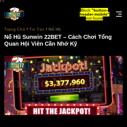
Chuyển
"
"
đến
nội
Block
"button-
dung
header-mobile"
not found
Trang Chủ
Tin Tức
Nổ Hũ
Nổ Hũ Sunwin 22BET – Cách Chơi Tổng
Quan Hội Viên Cần Nhớ Kỹ