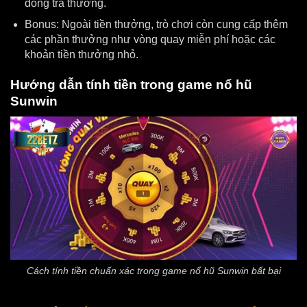
dòng trả thưởng.
Bonus: Ngoài tiền thưởng, trò chơi còn cung cấp thêm
các phần thưởng như vòng quay miễn phí hoặc các
khoản tiền thưởng nhỏ.
Hướng dẫn tính tiền trong game nổ hũ
Sunwin
Cách tính tiền chuẩn xác trong game nổ hũ Sunwin bất bại