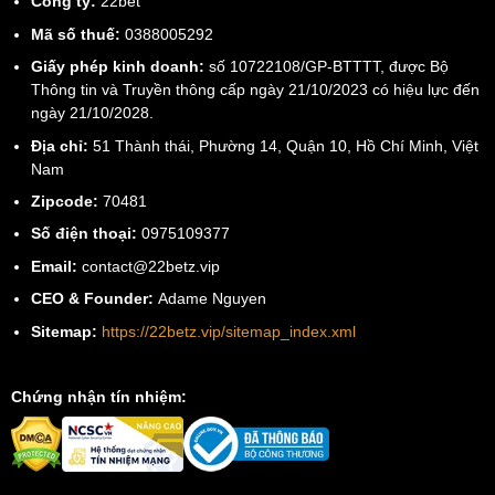
Công ty:
22bet
Mã số thuế:
0388005292
Giấy phép kinh doanh:
số 10722108/GP-BTTTT, được Bộ
Thông tin và Truyền thông cấp ngày 21/10/2023 có hiệu lực đến
ngày 21/10/2028.
Địa chỉ:
51 Thành thái
, Phường 14, Quận 10, Hồ Chí Minh, Việt
Nam
Zipcode:
70481
Số điện thoại:
0975109377
Email:
contact@22betz.vip
CEO & Founder:
Adame Nguyen
Sitemap:
https://22betz.vip/sitemap_index.xml
Chứng nhận tín nhiệm: