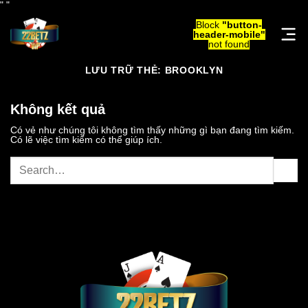
Chuyển
"
"
đến
nội
Block
"button-
dung
header-mobile"
not found
LƯU TRỮ THẺ:
BROOKLYN
Không kết quả
Có vẻ như chúng tôi không tìm thấy những gì bạn đang tìm kiếm.
Có lẽ việc tìm kiếm có thể giúp ích.