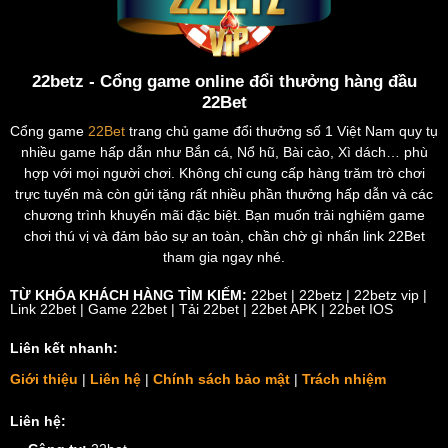
22betz - Cổng game online đổi thưởng hàng đầu
22Bet
Cổng game
22Bet
trang chủ game đổi thưởng số 1 Việt Nam quy tụ
nhiều game hấp dẫn như Bắn cá, Nổ hũ, Bài cào, Xì dách… phù
hợp với mọi người chơi. Không chỉ cung cấp hàng trăm trò chơi
trực tuyến mà còn gửi tặng rất nhiều phần thưởng hấp dẫn và các
chương trình khuyến mãi đặc biệt. Bạn muốn trải nghiệm game
chơi thú vị và đảm bảo sự an toàn, chần chờ gì nhấn link 22Bet
tham gia ngay nhé.
TỪ KHÓA KHÁCH HÀNG TÌM KIẾM:
22bet | 22betz | 22betz vip |
Link 22bet | Game 22bet | Tải 22bet | 22bet APK | 22bet IOS
Liên kết nhanh:
Giới thiệu
|
Liên hệ
|
Chính sách bảo mật
|
Trách nhiệm
Liên hệ: