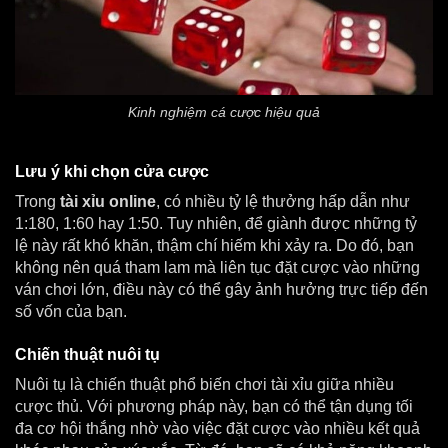
Kinh nghiệm cá cược hiệu quả
Lưu ý khi chọn cửa cược
Trong
tài xỉu online
, có nhiều tỷ lệ thưởng hấp dẫn như
1:180, 1:60 hay 1:50. Tuy nhiên, để giành được những tỷ
lệ này rất khó khăn, thậm chí hiếm khi xảy ra. Do đó, bạn
không nên quá tham lam mà liên tục đặt cược vào những
ván chơi lớn, điều này có thể gây ảnh hưởng trực tiếp đến
số vốn của bạn.
Chiến thuật nuôi tụ
Nuôi tụ là chiến thuật phổ biến chơi tài xỉu giữa nhiều
cược thủ. Với phương pháp này, bạn có thể tận dụng tối
đa cơ hội thắng nhờ vào việc đặt cược vào nhiều kết quả