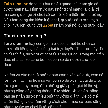
Tài xỉu online
đang thu hút nhiều game thủ tham gia cá
cược hiện nay. Hình thức này không chỉ mang lại giải trí
mà còn giúp người chơi có cơ hội kiếm thêm tiền thưởng.
Nếu bạn đang tìm kiếm luật chơi, quy tắc cá cược, mẹo
chơi hữu ích, cùng với
22bet
khám phá nội dung dưới đây.
Tài xỉu online là gì?
Tài xỉu online
hay còn gọi là Sicbo, là một trò chơi cá
cược nổi tiếng tại các sòng bài trực tuyến. Trò chơi này đã
có từ rất lâu, được xuất phát từ Trung Quốc. Trong mỗi trận
đấu, nhà cái sẽ công bố một con số để người chơi dự
đoán.
Nhiệm vụ của bạn là phán đoán chính xác kết quả, xem nó
lớn hơn hay nhỏ hơn so với con số được nhà cái đưa ra.
Tựa game này mang đến những giây phút giải trí thú vị,
nhưng cũng đầy căng thẳng. Tuy nhiên, khi chiến thắng,
bạn sẽ nhận được nhiều phần thưởng giá trị. Để có thể
chiến thắng, việc nắm vững cách chơi, mẹo cơ bản, cũng
như quy tắc trò chơi là rất cần thiết.