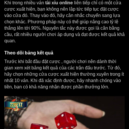
Khi trong nhiều ván
tài xỉu online
liên tiếp chỉ có một cửa
cược xuất hiện, bạn không nên lập tức tiếp tục đặt cược
vào cửa đó. Thay vào đó, hãy cân nhắc chuyển sang lựa
chọn khác. Phương pháp này có thể giúp nâng cao tỷ lệ
thắng lên tới 90%. Nguyên tắc này được gọi là cân bằng
cầu, rất nhiều người chơi áp dụng và đạt được kết quả khả
quan.
Theo dõi bảng kết quả
Trước khi bắt đầu đặt cược , người chơi nên dành thời
gian xem xét bảng kết quả của các trận đấu trước. Từ đó,
hãy chọn những cửa cược xuất hiện thường xuyên trong ít
nhất 10 ván. Khi đã xác định được, hãy nhanh chóng vào
tiền, bạn có khả năng nhận được phần thưởng lớn.