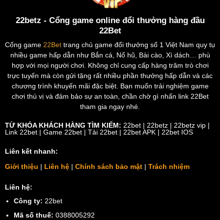
22betz - Cổng game online đổi thưởng hàng đầu
22Bet
Cổng game
22Bet
trang chủ game đổi thưởng số 1 Việt Nam quy tụ
nhiều game hấp dẫn như Bắn cá, Nổ hũ, Bài cào, Xì dách… phù
hợp với mọi người chơi. Không chỉ cung cấp hàng trăm trò chơi
trực tuyến mà còn gửi tặng rất nhiều phần thưởng hấp dẫn và các
chương trình khuyến mãi đặc biệt. Bạn muốn trải nghiệm game
chơi thú vị và đảm bảo sự an toàn, chần chờ gì nhấn link 22Bet
tham gia ngay nhé.
TỪ KHÓA KHÁCH HÀNG TÌM KIẾM:
22bet | 22betz | 22betz vip |
Link 22bet | Game 22bet | Tải 22bet | 22bet APK | 22bet IOS
Liên kết nhanh:
Giới thiệu
|
Liên hệ
|
Chính sách bảo mật
|
Trách nhiệm
Liên hệ:
Công ty:
22bet
Mã số thuế:
0388005292