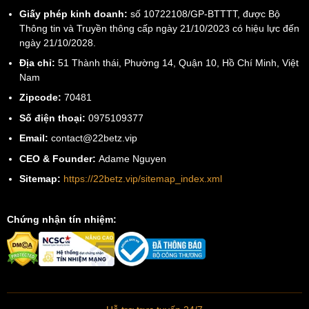
Giấy phép kinh doanh:
số 10722108/GP-BTTTT, được Bộ
Thông tin và Truyền thông cấp ngày 21/10/2023 có hiệu lực đến
ngày 21/10/2028.
Địa chỉ:
51 Thành thái
, Phường 14, Quận 10, Hồ Chí Minh, Việt
Nam
Zipcode:
70481
Số điện thoại:
0975109377
Email:
contact@22betz.vip
CEO & Founder:
Adame Nguyen
Sitemap:
https://22betz.vip/sitemap_index.xml
Chứng nhận tín nhiệm: